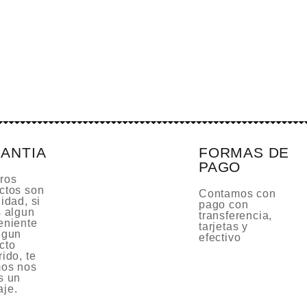
ANTIA
FORMAS DE
PAGO
ros
ctos son
Contamos con
idad, si
pago con
s algun
transferencia,
eniente
tarjetas y
lgun
efectivo
cto
ido, te
os nos
s un
je.