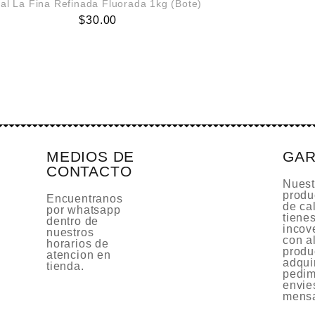
al La Fina Refinada Fluorada 1kg (Bote)
$
30.00
MEDIOS DE
GAR
CONTACTO
Nuest
produ
Encuentranos
de cal
por whatsapp
tiene
dentro de
incov
nuestros
con a
horarios de
produ
atencion en
adquir
tienda.
pedim
envie
mensa