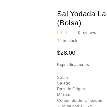
Sal Yodada La 
(Bolsa)
0
reviews
V
19 in stock
a
l
o
$
28.00
r
a
d
Especificaciones
o
e
n
0
Sabor
d
Salado
e
País de Origen
5
México
Contenido del Empaque
1 Bolsa con 1.1 kg