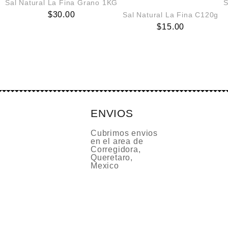
Sal Natural La Fina Grano 1KG
S
$
30.00
Sal Natural La Fina C120g
$
15.00
ENVIOS
Cubrimos envios
en el area de
Corregidora,
Queretaro,
Mexico