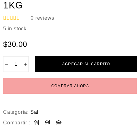
1KG
0
reviews
V
5 in stock
a
l
o
$
30.00
r
a
d
o
−
+
AGREGAR AL CARRITO
e
n
0
d
COMPRAR AHORA
e
5
Categoría:
Sal
Compartir :