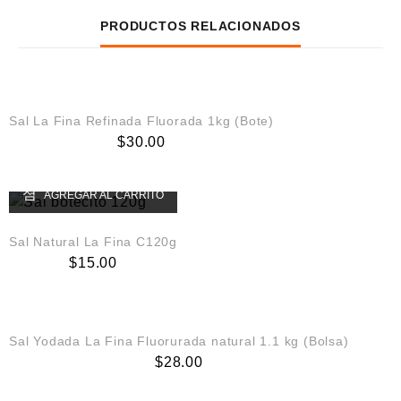
PRODUCTOS RELACIONADOS
AGREGAR AL CARRITO
Sal La Fina Refinada Fluorada 1kg (Bote)
$
30.00
AGREGAR AL CARRITO
Sal Natural La Fina C120g
$
15.00
AGREGAR AL CARRITO
Sal Yodada La Fina Fluorurada natural 1.1 kg (Bolsa)
$
28.00