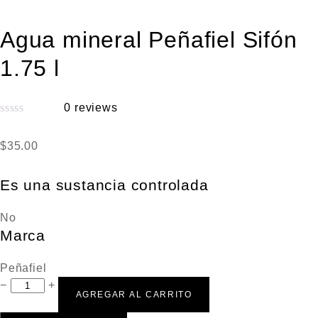
Agua mineral Peñafiel Sifón
1.75 l
0
reviews
V
a
$
35.00
l
o
Es una sustancia controlada
r
a
No
d
Marca
o
e
Peñafiel
n
−
+
AGREGAR AL CARRITO
0
d