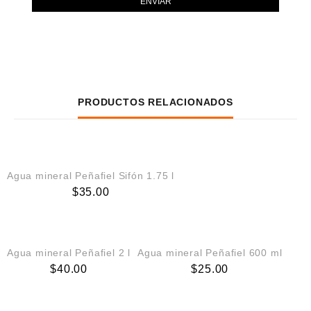
PRODUCTOS RELACIONADOS
AGREGAR AL CARRITO
Agua mineral Peñafiel Sifón 1.75 l
$
35.00
AGREGAR AL CARRITO
AGREGAR AL CARRITO
Agua mineral Peñafiel 2 l
Agua mineral Peñafiel 600 ml
$
40.00
$
25.00