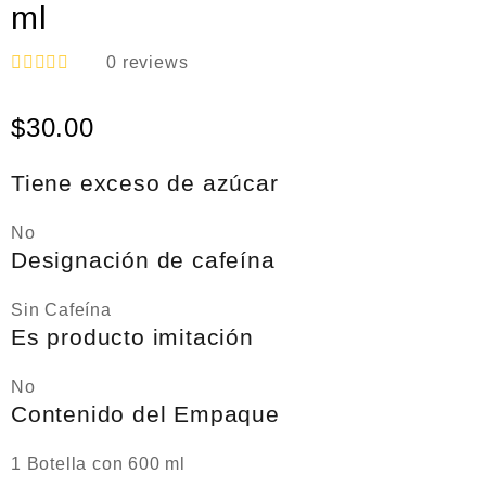
ml
0
reviews
V
a
$
30.00
l
o
r
a
Tiene exceso de azúcar
d
o
e
No
n
Designación de cafeína
0
d
e
Sin Cafeína
5
Es producto imitación
No
Contenido del Empaque
1 Botella con 600 ml