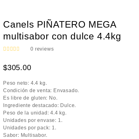
Canels PIÑATERO MEGA
multisabor con dulce 4.4kg
0
reviews
V
a
$
305.00
l
o
r
a
Peso neto: 4.4 kg.
d
Condición de venta: Envasado.
o
e
Es libre de gluten: No.
n
Ingrediente destacado: Dulce.
0
Peso de la unidad: 4.4 kg.
d
e
Unidades por envase: 1.
5
Unidades por pack: 1.
Sabor: Multisabor.