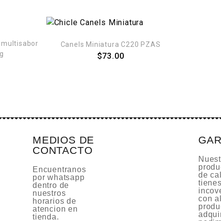
multisabor
Canels Miniatura C220 PZAS
kg
$
73.00
MEDIOS DE
GAR
CONTACTO
Nuest
produ
Encuentranos
de cal
por whatsapp
tiene
dentro de
incov
nuestros
con a
horarios de
produ
atencion en
adquir
tienda.