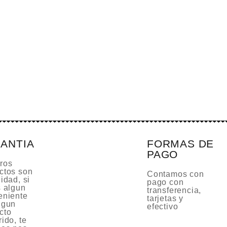
ANTIA
FORMAS DE
PAGO
ros
ctos son
Contamos con
idad, si
pago con
s algun
transferencia,
eniente
tarjetas y
lgun
efectivo
cto
ido, te