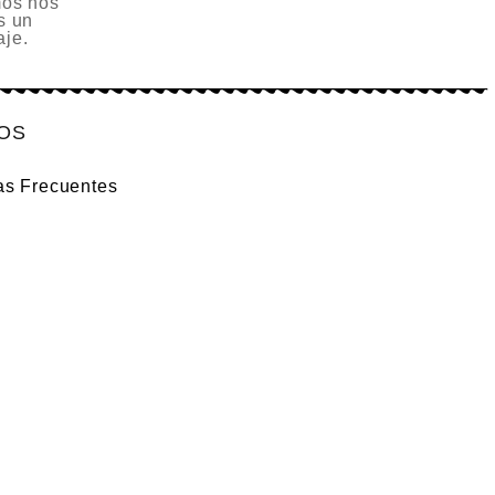
os nos
s un
je.
IOS
as Frecuentes