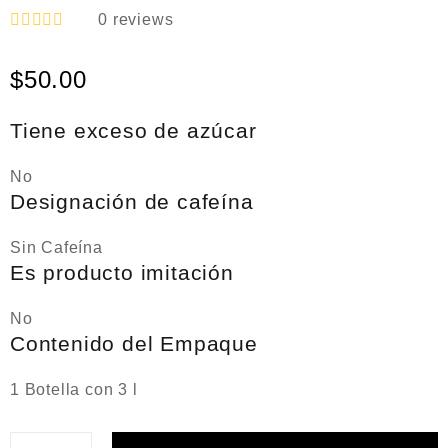
0
reviews
V
a
$
50.00
l
o
r
a
Tiene exceso de azúcar
d
o
e
No
n
Designación de cafeína
0
d
e
Sin Cafeína
5
Es producto imitación
No
Contenido del Empaque
1 Botella con 3 l