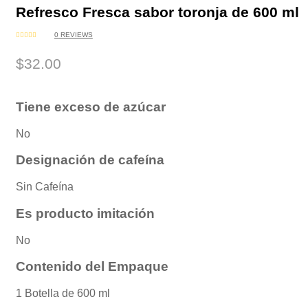
Refresco Fresca sabor toronja de 600 ml
0
REVIEWS
VALORADO
EN
0
$
32.00
DE
5
Tiene exceso de azúcar
No
Designación de cafeína
Sin Cafeína
Es producto imitación
No
Contenido del Empaque
1 Botella de 600 ml