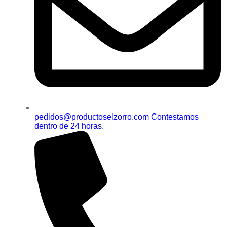
pedidos@productoselzorro.com Contestamos
dentro de 24 horas.