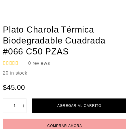
Plato Charola Térmica
Biodegradable Cuadrada
#066 C50 PZAS
0
reviews
V
20 in stock
a
l
o
$
45.00
r
a
d
o
−
+
AGREGAR AL CARRITO
e
n
0
d
COMPRAR AHORA
e