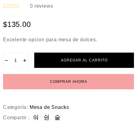
0
reviews
V
a
$
135.00
l
o
r
a
Excelente opcion para mesa de dulces.
d
o
e
n
−
+
AGREGAR AL CARRITO
0
d
e
5
COMPRAR AHORA
Categoría:
Mesa de Snacks
Compartir :