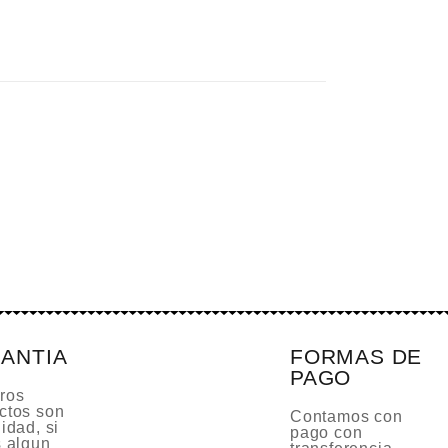
ANTIA
FORMAS DE
PAGO
ros
ctos son
Contamos con
idad, si
pago con
s algun