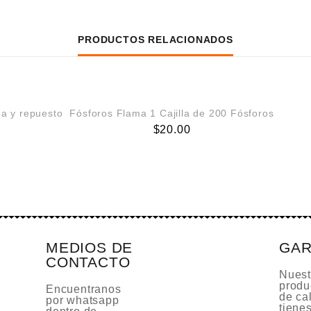
PRODUCTOS RELACIONADOS
a y repuesto
Fósforos Flama 1 Cajilla de 200 Fósforos
$
20.00
MEDIOS DE
GAR
CONTACTO
Nuest
produ
Encuentranos
de cal
por whatsapp
tiene