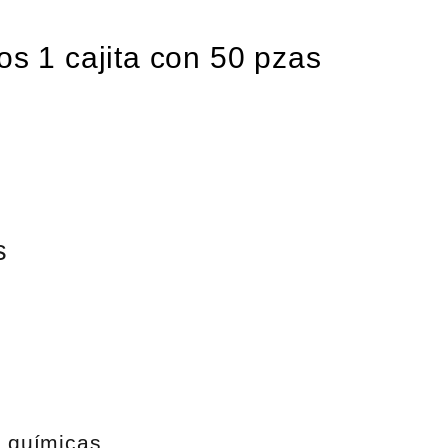
cos 1 cajita con 50 pzas
s
s químicas