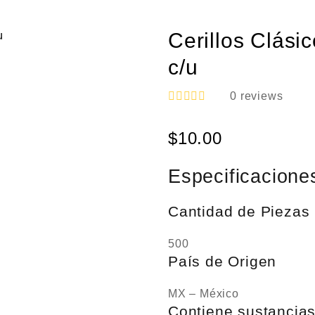
Cerillos Clási
c/u
0
reviews
V
a
$
10.00
l
o
r
a
Especificacione
d
o
e
Cantidad de Piezas
n
0
d
500
e
País de Origen
5
MX – México
Contiene sustancia