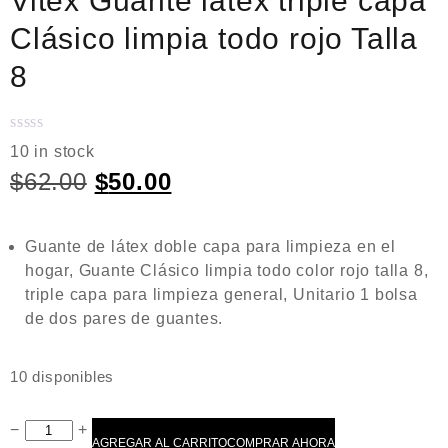
Vitex Guante látex triple capa
Clásico limpia todo rojo Talla
8
V
10 in stock
a
$
62.00
$
50.00
l
o
r
Guante de látex doble capa para limpieza en el
a
hogar, Guante Clásico limpia todo color rojo talla 8,
d
triple capa para limpieza general, Unitario 1 bolsa
o
de dos pares de guantes.
e
n
10 disponibles
0
d
−
+
e
AGREGAR AL CARRITO
COMPRAR AHORA