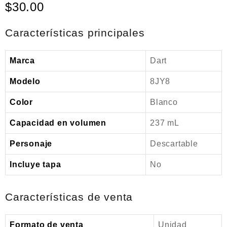
$
30.00
l
o
r
a
Características principales
d
o
e
Marca
Dart
n
0
Modelo
8JY8
d
e
5
Color
Blanco
Capacidad en volumen
237 mL
Personaje
Descartable
Incluye tapa
No
Características de venta
Formato de venta
Unidad