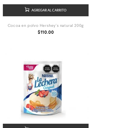
AGREGAR AL CARRITO
Cocoa en polvo Hershey’s natural 200g
$
110.00