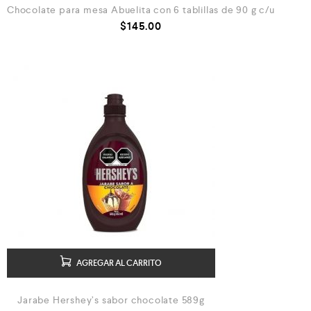
Chocolate para mesa Abuelita con 6 tablillas de 90 g c/u
$
145.00
AGREGAR AL CARRITO
Jarabe Hershey’s sabor chocolate 589g