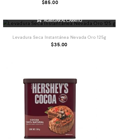
$
85.00
AGREGAR AL CARRITO
Levadura Seca Instantánea Nevada Oro 125g
$
35.00