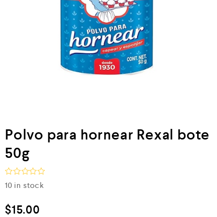
Polvo para hornear Rexal bote
50g
V
10 in stock
a
l
o
$
15.00
r