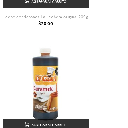
AGREGAR AL CARRITO
Leche condensada La Lechera original 209g
$
20.00
AGREGAR AL CARRITO