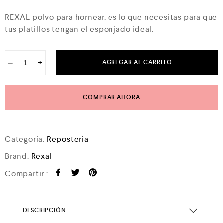
a
d
REXAL polvo para hornear, es lo que necesitas para que
o
tus platillos tengan el esponjado ideal.
e
n
0
d
−
+
AGREGAR AL CARRITO
e
Polvo
5
para
hornear
COMPRAR AHORA
Rexal
bote
50g
Categoría:
Reposteria
cantidad
Brand:
Rexal
Compartir :
DESCRIPCIÓN