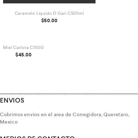
Caramelo Liquido D Gari C500ml
$
50.00
AGREGAR AL CARRITO
Miel Carlota C150G
$
45.00
ENVIOS
Cubrimos envios en el area de Corregidora, Queretaro,
Mexico