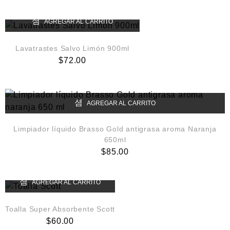
AGREGAR AL CARRITO
Lavatrastes Salvo Limón 900ml
$
72.00
AGREGAR AL CARRITO
Limpiador líquido Brasso Gold antigrasa aroma Naranja
650ml
$
85.00
AGREGAR AL CARRITO
Toalla Super Absorbente Scott
$
60.00