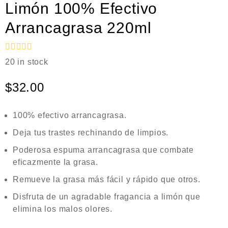
Limón 100% Efectivo
Arrancagrasa 220ml
V
20 in stock
a
l
o
$
32.00
r
a
d
100% efectivo arrancagrasa.
o
e
n
Deja tus trastes rechinando de limpios.
0
Poderosa espuma arrancagrasa que combate
d
e
eficazmente la grasa.
5
Remueve la grasa más fácil y rápido que otros.
Disfruta de un agradable fragancia a limón que
elimina los malos olores.