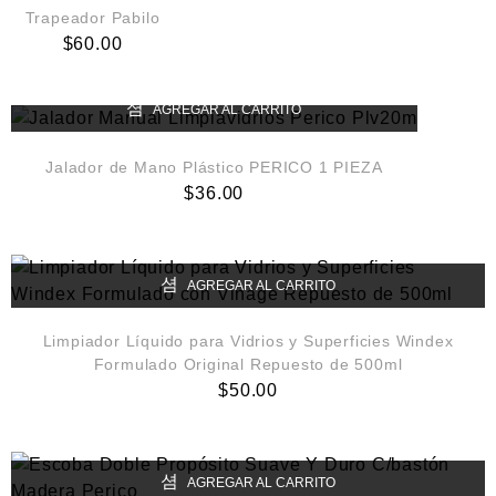
Trapeador Pabilo
$
60.00
AGREGAR AL CARRITO
Jalador de Mano Plástico PERICO 1 PIEZA
$
36.00
AGREGAR AL CARRITO
Limpiador Líquido para Vidrios y Superficies Windex
Formulado Original Repuesto de 500ml
$
50.00
AGREGAR AL CARRITO