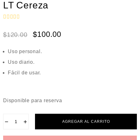
LT Cereza
V
a
$
100.00
$
120.00
l
o
r
a
Uso personal.
d
o
Uso diario.
e
n
Fácil de usar.
0
d
e
5
Disponible para reserva
−
+
AGREGAR AL CARRITO