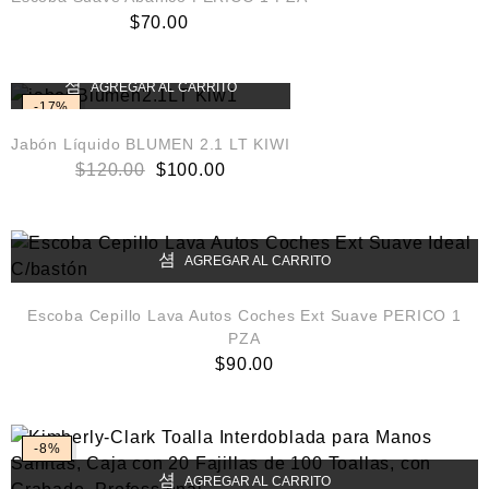
$
70.00
AGREGAR AL CARRITO
-17%
Jabón Líquido BLUMEN 2.1 LT KIWI
$
120.00
$
100.00
AGREGAR AL CARRITO
Escoba Cepillo Lava Autos Coches Ext Suave PERICO 1
PZA
$
90.00
-8%
AGREGAR AL CARRITO