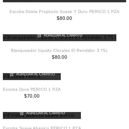
Escoba Doble Propósito Suave Y Duro PERICO 1 PZA
$
80.00
AGREGAR AL CARRITO
Blanqueador líquido Cloralex El Rendidor 3.75L
$
80.00
AGREGAR AL CARRITO
Escoba Dura PERICO 1 PZA
$
70.00
AGREGAR AL CARRITO
Escoba Suave Abanico PERICO 1 PZA