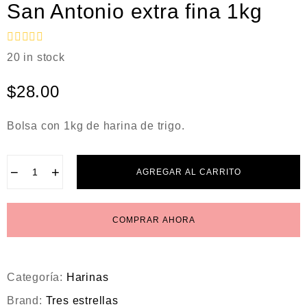
San Antonio extra fina 1kg
V
20 in stock
a
l
o
$
28.00
r
a
d
Bolsa con 1kg de harina de trigo.
o
e
n
0
−
+
AGREGAR AL CARRITO
d
e
5
COMPRAR AHORA
Categoría:
Harinas
Brand:
Tres estrellas