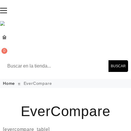
0
BUSCAR
Home
EverCompare
EverCompare
[evercompare_table]