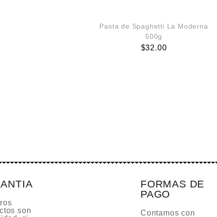
Pasta de Spaghetti La Moderna
500g
$
32.00
ANTIA
FORMAS DE
PAGO
ros
ctos son
Contamos con