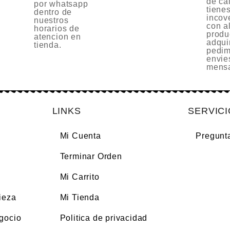
de cal
por whatsapp
tiene
dentro de
incov
nuestros
con a
horarios de
produ
atencion en
adquir
tienda.
pedim
envie
mensa
LINKS
SERVIC
Mi Cuenta
Pregunt
Terminar Orden
Mi Carrito
ieza
Mi Tienda
gocio
Politica de privacidad