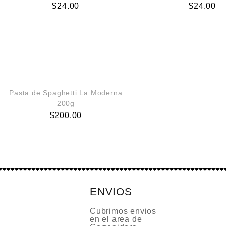
$
24.00
$
24.00
Pasta de Spaghetti La Moderna
200g
$
200.00
ENVIOS
Cubrimos envios
en el area de