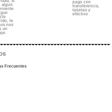
idad, si
pago con
s algun
transferencia,
eniente
tarjetas y
lgun
efectivo
cto
ido, te
os nos
s un
je.
IOS
as Frecuentes