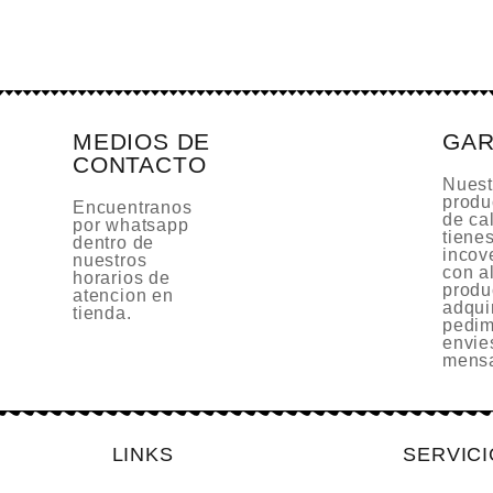
MEDIOS DE
GAR
CONTACTO
Nuest
produ
Encuentranos
de cal
por whatsapp
tiene
dentro de
incov
nuestros
con a
horarios de
produ
atencion en
adquir
tienda.
pedim
envie
mensa
LINKS
SERVIC