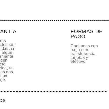
ANTIA
FORMAS DE
PAGO
ros
ctos son
Contamos con
idad, si
pago con
s algun
transferencia,
eniente
tarjetas y
lgun
efectivo
cto
ido, te
os nos
s un
je.
IOS