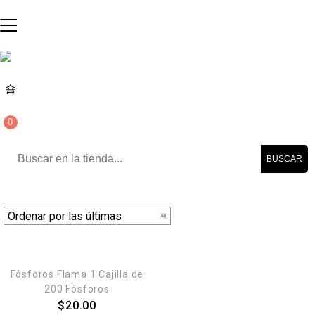
0
BUSCAR
AGREGAR AL CARRITO
Fósforos Flama 1 Cajilla de
200 Fósforos
$
20.00