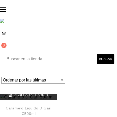
0
BUSCAR
AGREGAR AL CARRITO
Caramelo Liquido D Gari
C500ml