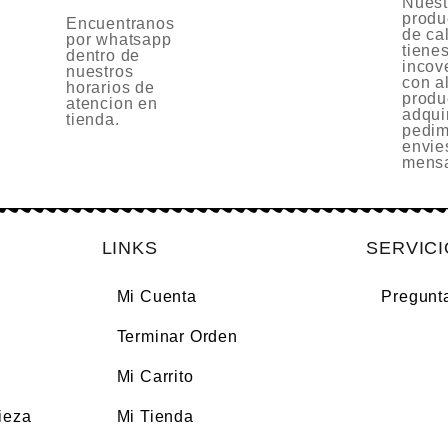
Nuest
produ
Encuentranos
de cal
por whatsapp
tiene
dentro de
incov
nuestros
con a
horarios de
produ
atencion en
adquir
tienda.
pedim
envie
mensa
LINKS
SERVIC
Mi Cuenta
Pregunt
Terminar Orden
Mi Carrito
ieza
Mi Tienda