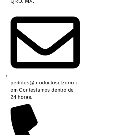
QRO, MX.
pedidos@productoselzorro.c
om Contestamos dentro de
24 horas.