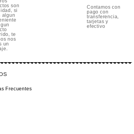
ros
ctos son
Contamos con
idad, si
pago con
s algun
transferencia,
eniente
tarjetas y
lgun
efectivo
cto
ido, te
os nos
s un
je.
IOS
as Frecuentes