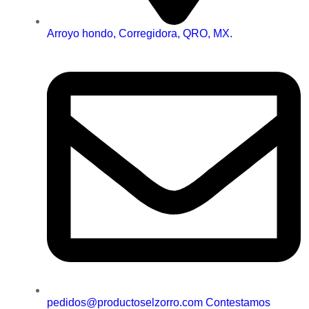
Arroyo hondo, Corregidora, QRO, MX.
pedidos@productoselzorro.com Contestamos