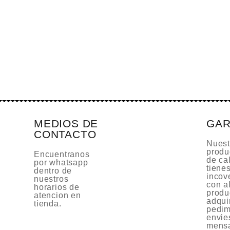
MEDIOS DE
GAR
CONTACTO
Nuest
produ
Encuentranos
de cal
por whatsapp
tiene
dentro de
incov
nuestros
con a
horarios de
produ
atencion en
adquir
tienda.
pedim
envie
mensa