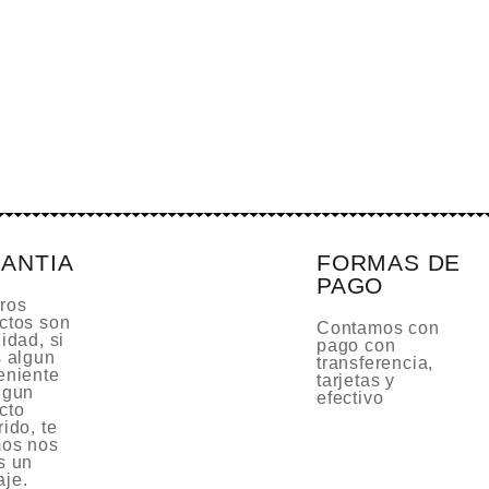
ANTIA
FORMAS DE
PAGO
ros
ctos son
Contamos con
idad, si
pago con
s algun
transferencia,
eniente
tarjetas y
lgun
efectivo
cto
ido, te
os nos
s un
je.