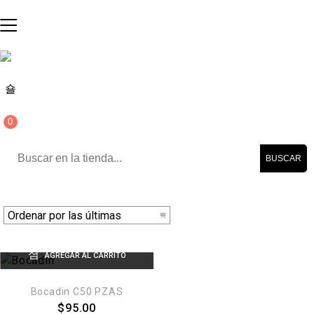
0
BUSCAR
AGREGAR AL CARRITO
Bocadin C50 PZAS
$
95.00