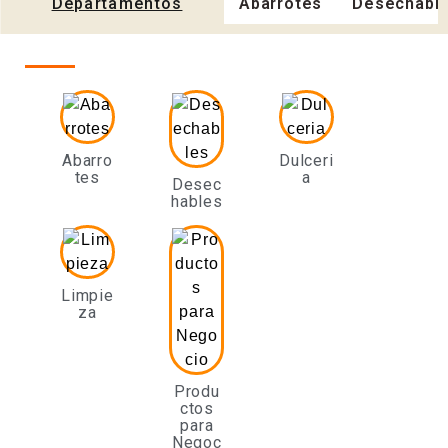
Departamentos
Abarrotes
Desechabl
Abarro
Dulceri
tes
a
Desec
hables
Limpie
za
Produ
ctos
para
Negoc